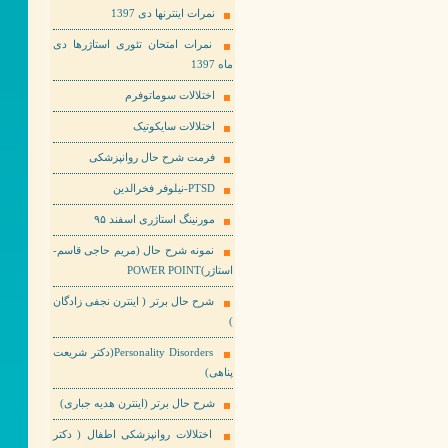
نمرات اینترنها دی 1397
نمرات امتحان تئوری استاژرها دی
ماه 1397
اختلالات سوماتوفرم
اختلالات سایکوتیک
فرمت شرح حال روانپزشکی
PTSD-نیلوفر فخرالدین
مورنینگ استاژری اسفند ۹۵
نمونه شرح حال (مریم حاجی قاسم-
استاژر)POWER POINT
شرح حال برتر ( اینترن نجفی زادگان
)
Personality Disorders(دکتر شریعت
پناهی)
شرح حال برتر (اینترن هدیه جباری)
اختلالات روانپزشکی اطفال ( دکتر