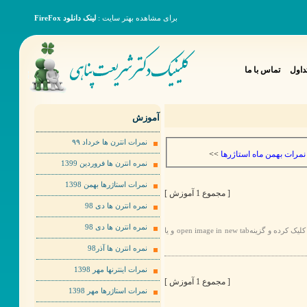
برای مشاهده بهتر سایت :
لینک دانلود FireFox
داول
تماس با ما
آموزش
نمرات انترن ها خرداد ٩٩
>>
نمرات بهمن ماه استاژرها
نمره انترن ها فروردین 1399
نمرات استاژرها بهمن 1398
[ مجموع 1 آموزش ]
نمره انترن ها دی 98
نمره انترن ها دی 98
برای مشاهده عکس ها به صورت بهتر لطفا روی عکس مورد نظر راست کلیک کرده و گزینهopen image in new tab و یا
نمره انترن ها آذر98
نمرات اینترنها مهر 1398
[ مجموع 1 آموزش ]
نمرات استاژرها مهر 1398