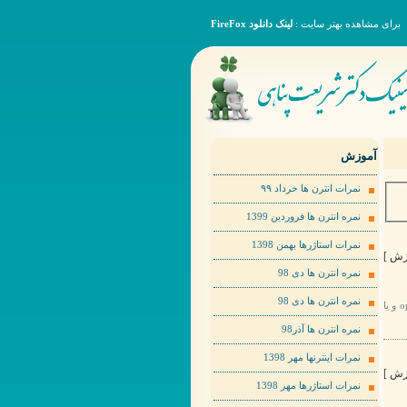
برای مشاهده بهتر سایت :
لینک دانلود FireFox
آموزش
نمرات انترن ها خرداد ٩٩
نمره انترن ها فروردین 1399
نمرات استاژرها بهمن 1398
نمره انترن ها دی 98
نمره انترن ها دی 98
برای مشاهده عکس ها به صورت بهتر لطفا روی عکس مورد نظر راست کلیک کرده و گزینهopen image in new tab و یا
نمره انترن ها آذر98
نمرات اینترنها مهر 1398
نمرات استاژرها مهر 1398