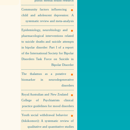
public mental health research
Community factors influencing
child and adolescent depression: A
systematic review and meta-analysis
Epidemiology, neurobiology and
pharmacological interventions related
to suicide deaths and suicide attempts
in bipolar disorder: Part I of a report
of the International Society for Bipolar
Disorders Task Force on Suicide in
Bipolar Disorder
The thalamus as a putative
biomarker in neurodegenerative
disorders
Royal Australian and New Zealand
College of Psychiatrists clinical
practice guidelines for mood disorders
Youth social withdrawal behavior
(hikikomori): A systematic review of
qualitative and quantitative studies