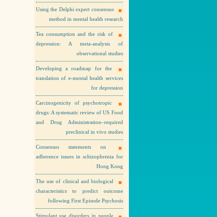
Using the Delphi expert consensus
method in mental health research
Tea consumption and the risk of
depression: A meta-analysis of
observational studies
Developing a roadmap for the
translation of e-mental health services
for depression
Carcinogenicity of psychotropic
drugs: A systematic review of US Food
and Drug Administration–required
preclinical in vivo studies
Consensus statements on
adherence issues in schizophrenia for
Hong Kong
The use of clinical and biological
characteristics to predict outcome
following First Episode Psychosis
Stimulant use disorders in people