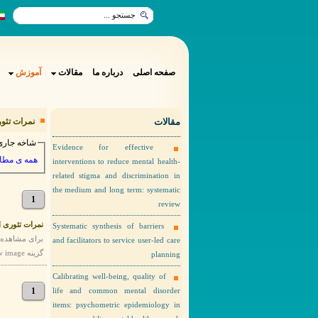
صفحه اصلی
درباره ما
مقالات
آموزش
مقالات
نمرات تئوری
شاخه جاری
Evidence for effective
همه ی مطا
interventions to reduce mental health-
related stigma and discrimination in
the medium and long term: systematic
1
review
نمرات تئوری است
Systematic synthesis of barriers
and facilitators to service user-led care
گزینه view image را انتخاب نمایید. نمرات امتحان تئوری استاژرها خرداد ماه 1398
planning
Calibrating well-being, quality of
1
life and common mental disorder
items: psychometric epidemiology in