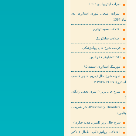
نمرات اینترنها دی 1397
نمرات امتحان تئوری استاژرها دی
ماه 1397
اختلالات سوماتوفرم
اختلالات سایکوتیک
فرمت شرح حال روانپزشکی
PTSD-نیلوفر فخرالدین
مورنینگ استاژری اسفند ۹۵
نمونه شرح حال (مریم حاجی قاسم-
استاژر)POWER POINT
شرح حال برتر ( اینترن نجفی زادگان
)
Personality Disorders(دکتر شریعت
پناهی)
شرح حال برتر (اینترن هدیه جباری)
اختلالات روانپزشکی اطفال ( دکتر