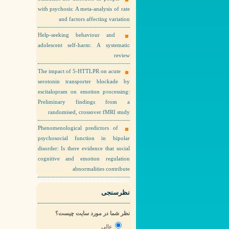
with psychosis: A meta-analysis of rate
and factors affecting variation
Help-seeking behaviour and
adolescent self-harm: A systematic
review
The impact of 5-HTTLPR on acute
serotonin transporter blockade by
escitalopram on emotion processing:
Preliminary findings from a
randomised, crossover fMRI study
Phenomenological predictors of
psychosocial function in bipolar
disorder: Is there evidence that social
cognitive and emotion regulation
abnormalities contribute
نظرسنجی
نظر شما در مورد سایت چیست؟
عالی