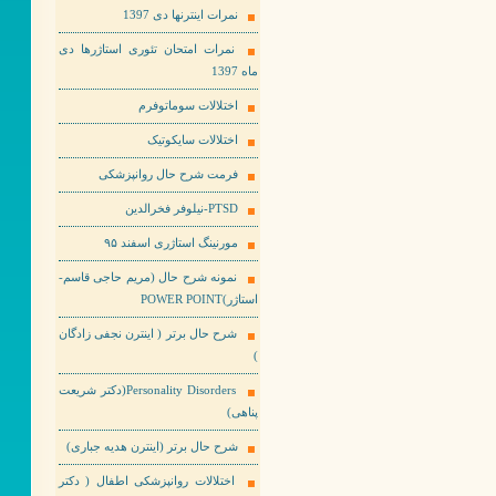
نمرات اینترنها دی 1397
نمرات امتحان تئوری استاژرها دی
ماه 1397
اختلالات سوماتوفرم
اختلالات سایکوتیک
فرمت شرح حال روانپزشکی
PTSD-نیلوفر فخرالدین
مورنینگ استاژری اسفند ۹۵
نمونه شرح حال (مریم حاجی قاسم-
استاژر)POWER POINT
شرح حال برتر ( اینترن نجفی زادگان
)
Personality Disorders(دکتر شریعت
پناهی)
شرح حال برتر (اینترن هدیه جباری)
اختلالات روانپزشکی اطفال ( دکتر