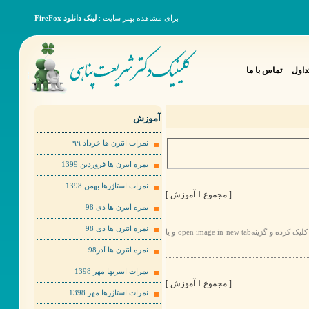
برای مشاهده بهتر سایت :
لینک دانلود FireFox
داول
تماس با ما
آموزش
نمرات انترن ها خرداد ٩٩
نمره انترن ها فروردین 1399
نمرات استاژرها بهمن 1398
[ مجموع 1 آموزش ]
نمره انترن ها دی 98
نمره انترن ها دی 98
برای مشاهده عکس ها به صورت بهتر لطفا روی عکس مورد نظر راست کلیک کرده و گزینهopen image in new tab و یا
نمره انترن ها آذر98
نمرات اینترنها مهر 1398
[ مجموع 1 آموزش ]
نمرات استاژرها مهر 1398