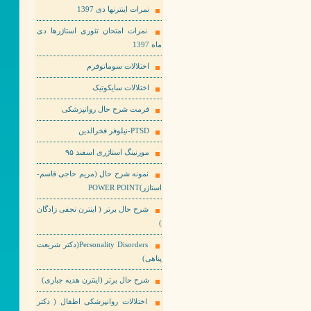
نمرات اینترنها دی 1397
نمرات امتحان تئوری استاژرها دی
ماه 1397
اختلالات سوماتوفرم
اختلالات سایکوتیک
فرمت شرح حال روانپزشکی
PTSD-نیلوفر فخرالدین
مورنینگ استاژری اسفند ۹۵
نمونه شرح حال (مریم حاجی قاسم-
استاژر)POWER POINT
شرح حال برتر ( اینترن نجفی زادگان
)
Personality Disorders(دکتر شریعت
پناهی)
شرح حال برتر (اینترن هدیه جباری)
اختلالات روانپزشکی اطفال ( دکتر