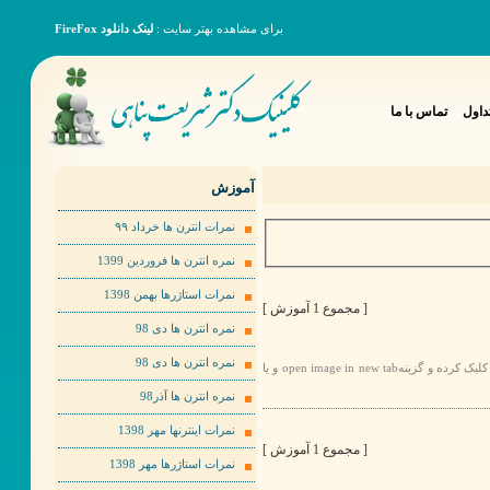
برای مشاهده بهتر سایت :
لینک دانلود FireFox
داول
تماس با ما
آموزش
نمرات انترن ها خرداد ٩٩
نمره انترن ها فروردین 1399
نمرات استاژرها بهمن 1398
[ مجموع 1 آموزش ]
نمره انترن ها دی 98
نمره انترن ها دی 98
برای مشاهده عکس ها به صورت بهتر لطفا روی عکس مورد نظر راست کلیک کرده و گزینهopen image in new tab و یا
نمره انترن ها آذر98
نمرات اینترنها مهر 1398
[ مجموع 1 آموزش ]
نمرات استاژرها مهر 1398