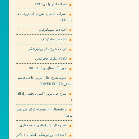
نمرات اینترنها دی 1397
نمرات امتحان تئوری استاژرها دی
ماه 1397
اختلالات سوماتوفرم
اختلالات سایکوتیک
فرمت شرح حال روانپزشکی
PTSD-نیلوفر فخرالدین
مورنینگ استاژری اسفند ۹۵
نمونه شرح حال (مریم حاجی قاسم-
استاژر)POWER POINT
شرح حال برتر ( اینترن نجفی زادگان
)
Personality Disorders(دکتر شریعت
پناهی)
شرح حال برتر (اینترن هدیه جباری)
اختلالات روانپزشکی اطفال ( دکتر