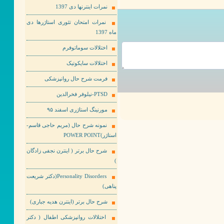
نمرات اینترنها دی 1397
نمرات امتحان تئوری استاژرها دی
ماه 1397
اختلالات سوماتوفرم
اختلالات سایکوتیک
فرمت شرح حال روانپزشکی
PTSD-نیلوفر فخرالدین
مورنینگ استاژری اسفند ۹۵
نمونه شرح حال (مریم حاجی قاسم-
استاژر)POWER POINT
شرح حال برتر ( اینترن نجفی زادگان
)
Personality Disorders(دکتر شریعت
پناهی)
شرح حال برتر (اینترن هدیه جباری)
اختلالات روانپزشکی اطفال ( دکتر