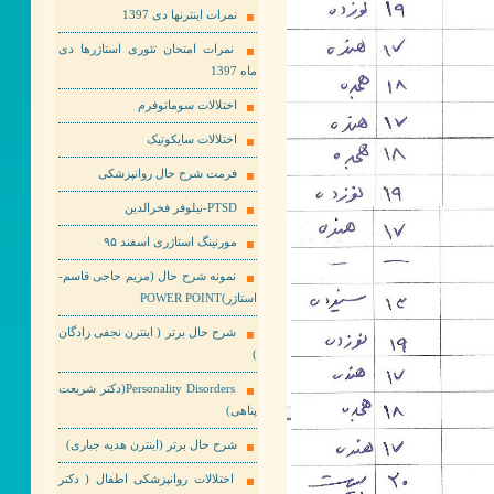
نمرات اینترنها دی 1397
نمرات امتحان تئوری استاژرها دی
ماه 1397
اختلالات سوماتوفرم
اختلالات سایکوتیک
فرمت شرح حال روانپزشکی
PTSD-نیلوفر فخرالدین
مورنینگ استاژری اسفند ۹۵
نمونه شرح حال (مریم حاجی قاسم-
استاژر)POWER POINT
شرح حال برتر ( اینترن نجفی زادگان
)
Personality Disorders(دکتر شریعت
پناهی)
شرح حال برتر (اینترن هدیه جباری)
اختلالات روانپزشکی اطفال ( دکتر