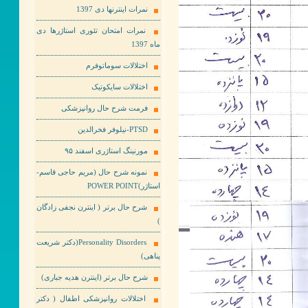
نمرات اینترنها دی 1397
نمرات امتحان تئوری استاژرها دی
ماه 1397
اختلالات سوماتوفرم
اختلالات سایکوتیک
فرمت شرح حال روانپزشکی
PTSD-نیلوفر فخرالدین
مورنینگ استاژری اسفند ۹۵
نمونه شرح حال (مریم حاجی قاسم-
استاژر)POWER POINT
شرح حال برتر ( اینترن نجفی زادگان
)
Personality Disorders(دکتر شریعت
پناهی)
شرح حال برتر (اینترن هدیه جباری)
اختلالات روانپزشکی اطفال ( دکتر