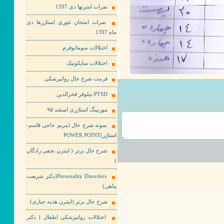
نمرات اینترنها دی 1397
نمرات امتحان تئوری استاژرها دی
ماه 1397
اختلالات سوماتوفرم
اختلالات سایکوتیک
فرمت شرح حال روانپزشکی
PTSD-نیلوفر فخرالدین
مورنینگ استاژری اسفند ۹۵
نمونه شرح حال (مریم حاجی قاسم-
استاژر)POWER POINT
شرح حال برتر ( اینترن نجفی زادگان
)
Personality Disorders(دکتر شریعت
پناهی)
شرح حال برتر (اینترن هدیه جباری)
اختلالات روانپزشکی اطفال ( دکتر