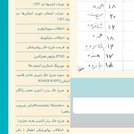
نمرات اینترنها دی 1397
نمرات امتحان تئوری استاژرها دی
ماه 1397
اختلالات سوماتوفرم
اختلالات سایکوتیک
فرمت شرح حال روانپزشکی
PTSD-نیلوفر فخرالدین
مورنینگ استاژری اسفند ۹۵
نمونه شرح حال (مریم حاجی قاسم-
استاژر)POWER POINT
شرح حال برتر ( اینترن نجفی زادگان
)
Personality Disorders(دکتر شریعت
پناهی)
شرح حال برتر (اینترن هدیه جباری)
اختلالات روانپزشکی اطفال ( دکتر