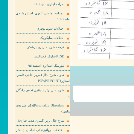
نمرات اینترنها دی 1397
نمرات امتحان تئوری استاژرها دی
ماه 1397
اختلالات سوماتوفرم
اختلالات سایکوتیک
فرمت شرح حال روانپزشکی
PTSD-نیلوفر فخرالدین
مورنینگ استاژری اسفند ۹۵
نمونه شرح حال (مریم حاجی قاسم-
استاژر)POWER POINT
شرح حال برتر ( اینترن نجفی زادگان
)
Personality Disorders(دکتر شریعت
پناهی)
شرح حال برتر (اینترن هدیه جباری)
اختلالات روانپزشکی اطفال ( دکتر