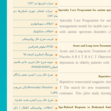
نمرات اینترنها دی 1397
Specialty Care Programme for autism spe
نمرات امتحان تئوری استاژرها دی
ماه 1397
Specialty Care Programme for auti
اختلالات سوماتوفرم
management model for health care 
with autism spectrum disorders 
اختلالات سایکوتیک
فرمت شرح حال روانپزشکی
Acute and Long-term Treatment 
PTSD-نیلوفر فخرالدین
Acute and Long-term Treatment of 
مورنینگ استاژری اسفند ۹۵
Placebo A B S T R A C T Objective:
depression in elderly patients with
نمونه شرح حال (مریم حاجی قاسم-
استاژر)POWER POINT
شرح حال برتر ( اینترن نجفی زادگان
Repetitive
)
Repetitive transcranial magnetic st
T The search for new treatments
Personality Disorders(دکتر شریعت
پناهی)
continues. This pilot study invest
شرح حال برتر (اینترن هدیه جباری)
Age-Related Response to Redeemed Anti
اختلالات روانپزشکی اطفال ( دکتر